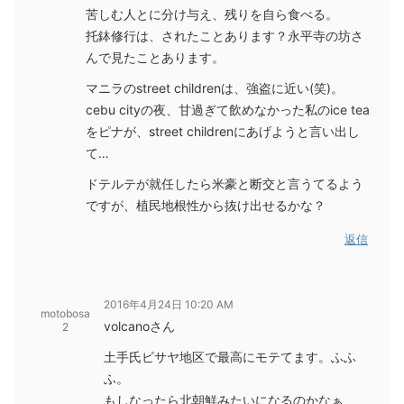
苦しむ人とに分け与え、残りを自ら食べる。
托鉢修行は、されたことあります？永平寺の坊さ
んで見たことあります。
マニラのstreet childrenは、強盗に近い(笑)。
cebu cityの夜、甘過ぎて飲めなかった私のice tea
をピナが、street childrenにあげようと言い出し
て…
ドテルテが就任したら米豪と断交と言うてるよう
ですが、植民地根性から抜け出せるかな？
返信
2016年4月24日 10:20 AM
motobosa
volcanoさん
2
土手氏ビサヤ地区で最高にモテてます。ふふ
ふ。
もしなったら北朝鮮みたいになるのかなぁ