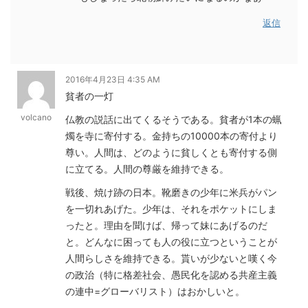
返信
2016年4月23日 4:35 AM
貧者の一灯
volcano
仏教の説話に出てくるそうである。貧者が1本の蝋
燭を寺に寄付する。金持ちの10000本の寄付より
尊い。人間は、どのように貧しくとも寄付する側
に立てる。人間の尊厳を維持できる。
戦後、焼け跡の日本。靴磨きの少年に米兵がパン
を一切れあげた。少年は、それをポケットにしま
ったと。理由を聞けば、帰って妹にあげるのだ
と。どんなに困っても人の役に立つということが
人間らしさを維持できる。貰いが少ないと嘆く今
の政治（特に格差社会、愚民化を認める共産主義
の連中=グローバリスト）はおかしいと。