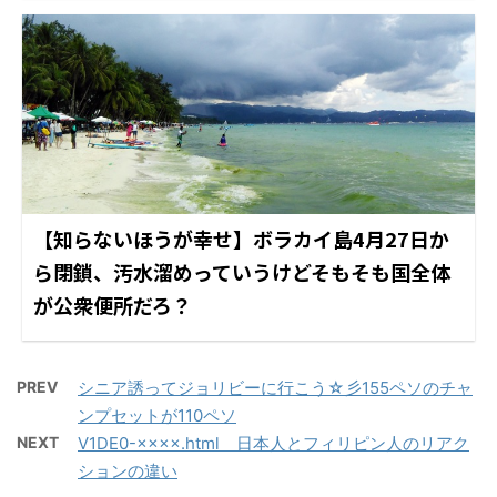
【知らないほうが幸せ】ボラカイ島4月27日か
ら閉鎖、汚水溜めっていうけどそもそも国全体
が公衆便所だろ？
PREV
シニア誘ってジョリビーに行こう☆彡155ペソのチャ
ンプセットが110ペソ
NEXT
V1DE0-××××.html 日本人とフィリピン人のリアク
ションの違い