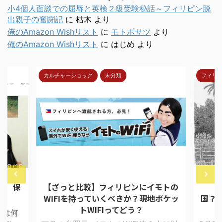
小4個人面談での屈辱と英検２級受験秘話～フィリピン脱
出親子の奮闘記
に
枯木
より
俺のAmazon Wishリスト
に
モトボサツ
より
俺のAmazon Wishリスト
に
はじめ
より
フィリピン人ってどんな人
メイド
8/4/30
2017/9/10
モトの
【まとめ】フィリピンってどんな
【重
ポケッ
国？ 10年間で体験した出来事を元に
一覧化
フィ