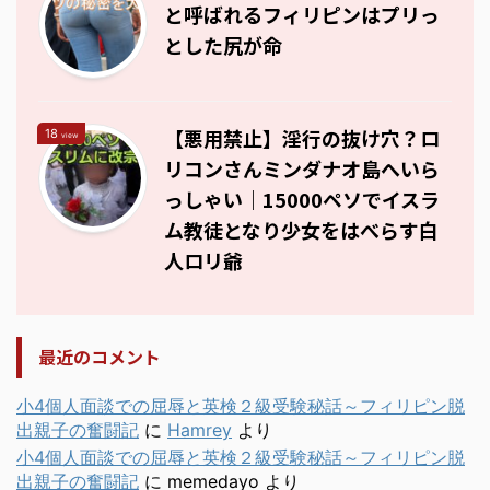
と呼ばれるフィリピンはプリっ
とした尻が命
【悪用禁止】淫行の抜け穴？ロ
18
view
リコンさんミンダナオ島へいら
っしゃい｜15000ペソでイスラ
ム教徒となり少女をはべらす白
人ロリ爺
最近のコメント
小4個人面談での屈辱と英検２級受験秘話～フィリピン脱
出親子の奮闘記
に
Hamrey
より
小4個人面談での屈辱と英検２級受験秘話～フィリピン脱
出親子の奮闘記
に
memedayo
より