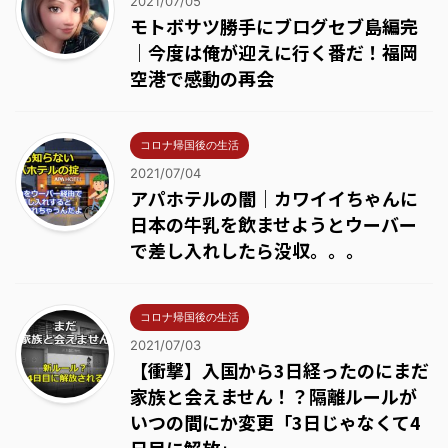
2021/07/05
モトボサツ勝手にブログセブ島編完
｜今度は俺が迎えに行く番だ！福岡
空港で感動の再会
コロナ帰国後の生活
2021/07/04
アパホテルの闇｜カワイイちゃんに
日本の牛乳を飲ませようとウーバー
で差し入れしたら没収。。。
コロナ帰国後の生活
2021/07/03
【衝撃】入国から3日経ったのにまだ
家族と会えません！？隔離ルールが
いつの間にか変更「3日じゃなくて4
日目に解放」