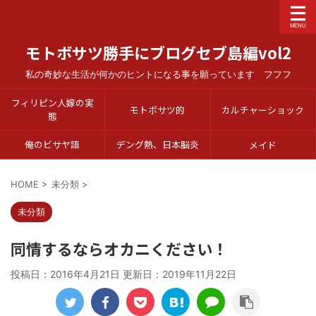
モトボサツ勝手にブログセブ島編vol2
私の奇妙な生活が何かのヒントになる事を願っています フフフ
フィリピン人嫁の実
モトボサツ的
カルチャーショック
態
俺のビサヤ語
デング熱、日本脳炎
メイド
HOME
>
未分類
>
未分類
同情するならオカニください！
投稿日：2016年4月21日 更新日：
2019年11月22日