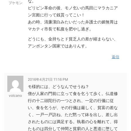
な。
プケモン
ピリピン革命の後、モノ乞いの馬田にマラカニア
ン宮殿に行って銭貰ってこい！
あの時、清廉潔白みたいだった弁護士の媚無胃は
マカティ市長で私腹を肥やし過ぎ。
どうにも、金持ちとド貧乏人の差が縮まらない、
アンポンタン国家ではありんす。
返信
2016年4月21日 11:16 PM
モ様的には、どうなんでせうね？
僧が人家の門前に立って食を乞うて歩く。仏道修
volcano
行の十二頭陀行の一つとされ、一定の行儀に従
い、食を乞うが、その行儀は厳しく、貧富の差な
く、一戸一戸訪ね、ただ黙って鉢を出し、差し出
されたものには満足する。執着の心を離れて、得
たものは四分して仲間と貧窮の人と悪道に堕して