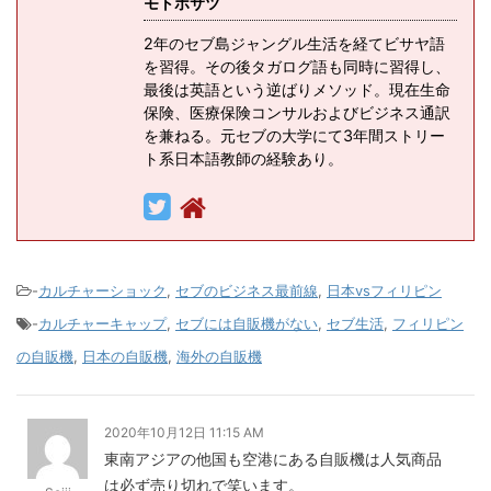
モトボサツ
2年のセブ島ジャングル生活を経てビサヤ語
を習得。その後タガログ語も同時に習得し、
最後は英語という逆ばりメソッド。現在生命
保険、医療保険コンサルおよびビジネス通訳
を兼ねる。元セブの大学にて3年間ストリー
ト系日本語教師の経験あり。
-
カルチャーショック
,
セブのビジネス最前線
,
日本vsフィリピン
-
カルチャーキャップ
,
セブには自販機がない
,
セブ生活
,
フィリピン
の自販機
,
日本の自販機
,
海外の自販機
2020年10月12日 11:15 AM
東南アジアの他国も空港にある自販機は人気商品
は必ず売り切れで笑います。