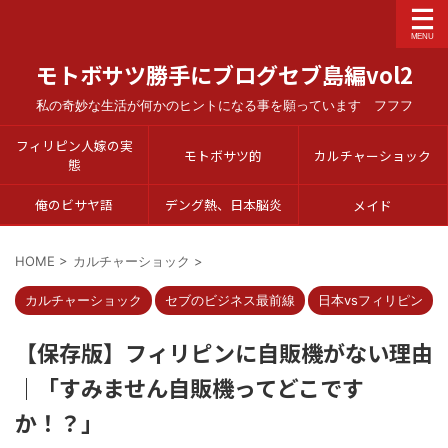
モトボサツ勝手にブログセブ島編vol2
私の奇妙な生活が何かのヒントになる事を願っています フフフ
フィリピン人嫁の実
モトボサツ的
カルチャーショック
態
俺のビサヤ語
デング熱、日本脳炎
メイド
HOME
>
カルチャーショック
>
カルチャーショック
セブのビジネス最前線
日本vsフィリピン
【保存版】フィリピンに自販機がない理由
｜「すみません自販機ってどこです
か！？」