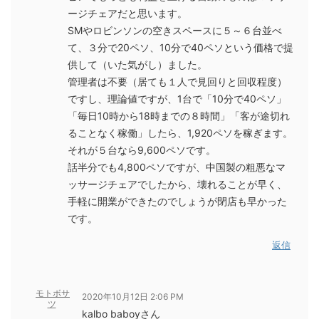
ージチェアだと思います。
SMやロビンソンの空きスペースに５～６台並べ
て、３分で20ペソ、10分で40ペソという価格で提
供して（いた気がし）ました。
管理者は不要（居ても１人で見回りと回収程度）
ですし、理論値ですが、1台で「10分で40ペソ」
「毎日10時から18時までの８時間」「客が途切れ
ることなく稼働」したら、1,920ペソを稼ぎます。
それが５台なら9,600ペソです。
話半分でも4,800ペソですが、中国製の粗悪なマ
ッサージチェアでしたから、壊れることが早く、
手軽に開業ができたのでしょうが閉店も早かった
です。
返信
モトボサ
2020年10月12日 2:06 PM
ツ
kalbo baboyさん