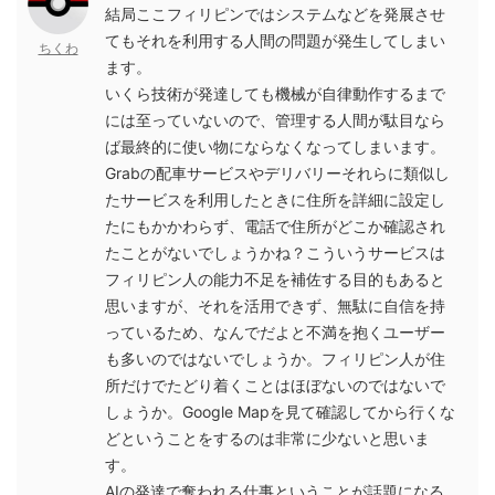
結局ここフィリピンではシステムなどを発展させ
てもそれを利用する人間の問題が発生してしまい
ちくわ
ます。
いくら技術が発達しても機械が自律動作するまで
には至っていないので、管理する人間が駄目なら
ば最終的に使い物にならなくなってしまいます。
Grabの配車サービスやデリバリーそれらに類似し
たサービスを利用したときに住所を詳細に設定し
たにもかかわらず、電話で住所がどこか確認され
たことがないでしょうかね？こういうサービスは
フィリピン人の能力不足を補佐する目的もあると
思いますが、それを活用できず、無駄に自信を持
っているため、なんでだよと不満を抱くユーザー
も多いのではないでしょうか。フィリピン人が住
所だけでたどり着くことはほぼないのではないで
しょうか。Google Mapを見て確認してから行くな
どということをするのは非常に少ないと思いま
す。
AIの発達で奪われる仕事ということが話題になる