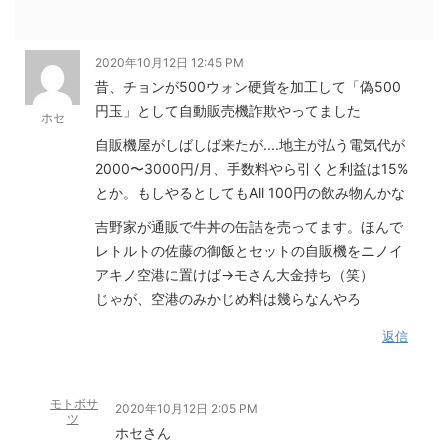
2020年10月12日 12:45 PM
昔、チョンが500ウォン硬貨を加工して「偽500
円玉」として自動販売機詐欺やってました
ホセ
自販機屋がしばしば来たが....地主が払う電気代が
2000〜3000円/月、手数料やら引くと利益は15%
とか。もしやるとしてもAll 100円の飲み物んかな
吉野家が通販で牛丼の缶詰を売ってます。ほんで
レトルトの佐藤の御飯とセットの自販機をニノイ
アキノ空港に置けば→モさん大金持ち（笑）
じゃが、空港のみかじめ料は幾らなんやろ
返信
モトボサ
2020年10月12日 2:05 PM
ツ
ホセさん