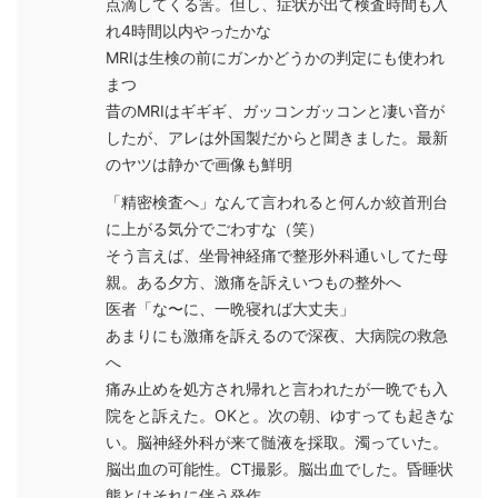
点滴してくる筈。但し、症状が出て検査時間も入
れ4時間以内やったかな
MRIは生検の前にガンかどうかの判定にも使われ
まつ
昔のMRIはギギギ、ガッコンガッコンと凄い音が
したが、アレは外国製だからと聞きました。最新
のヤツは静かで画像も鮮明
「精密検査へ」なんて言われると何んか絞首刑台
に上がる気分でごわすな（笑）
そう言えば、坐骨神経痛で整形外科通いしてた母
親。ある夕方、激痛を訴えいつもの整外へ
医者「な〜に、一晩寝れば大丈夫」
あまりにも激痛を訴えるので深夜、大病院の救急
へ
痛み止めを処方され帰れと言われたが一晩でも入
院をと訴えた。OKと。次の朝、ゆすっても起きな
い。脳神経外科が来て髄液を採取。濁っていた。
脳出血の可能性。CT撮影。脳出血でした。昏睡状
態とはそれに伴う発作。