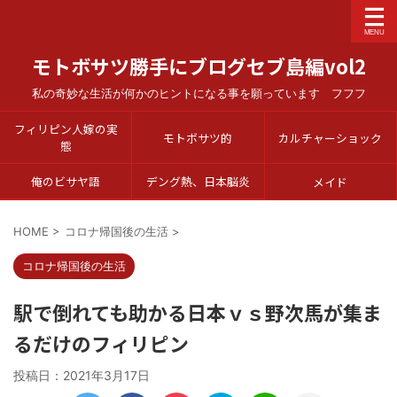
モトボサツ勝手にブログセブ島編vol2
私の奇妙な生活が何かのヒントになる事を願っています フフフ
フィリピン人嫁の実
モトボサツ的
カルチャーショック
態
俺のビサヤ語
デング熱、日本脳炎
メイド
HOME
>
コロナ帰国後の生活
>
コロナ帰国後の生活
駅で倒れても助かる日本ｖｓ野次馬が集ま
るだけのフィリピン
投稿日：
2021年3月17日