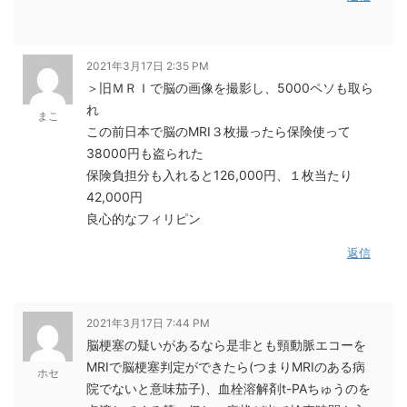
2021年3月17日 2:35 PM
＞旧ＭＲＩで脳の画像を撮影し、5000ペソも取ら
れ
まこ
この前日本で脳のMRI３枚撮ったら保険使って
38000円も盗られた
保険負担分も入れると126,000円、１枚当たり
42,000円
良心的なフィリピン
返信
2021年3月17日 7:44 PM
脳梗塞の疑いがあるなら是非とも頸動脈エコーを
MRIで脳梗塞判定ができたら(つまりMRIのある病
ホセ
院でないと意味茄子)、血栓溶解剤t-PAちゅうのを