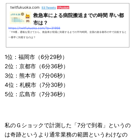
twitfukuoka.com
53 Tweets
1 Pocket
救急車による病院搬送までの時間 早い都
市は？
https://twitfukuoka.com/?p=31956
「119番」通報を受けてから、救急車が現場に到着するまでの平均時間。全国の政令都市の中で比較すると
一番早く到着するのは？
1位：福岡市（6分29秒）
2位：京都市（6分36秒）
3位：熊本市（7分06秒）
4位：札幌市（7分30秒）
5位：広島市（7分36秒）
私のＧショックで計測した「7分で到着」というの
は奇跡というより通常業務の範囲というわけなの