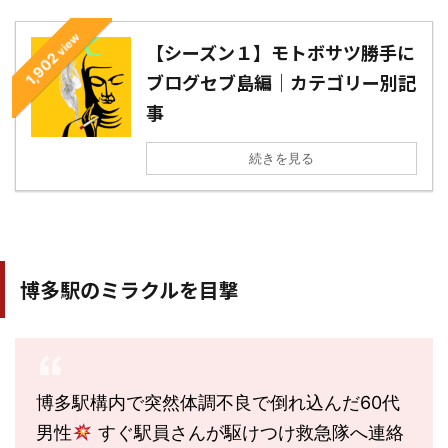
view
【シーズン１】モトボサツ勝手に
1,902
ブログセブ島編｜カテゴリー別記
事
続きを見る
博多駅のミラクルを目撃
博多駅構内で突然体調不良で倒れ込んだ60代
男性
すぐ駅員さんが駆けつけ救急隊へ連絡