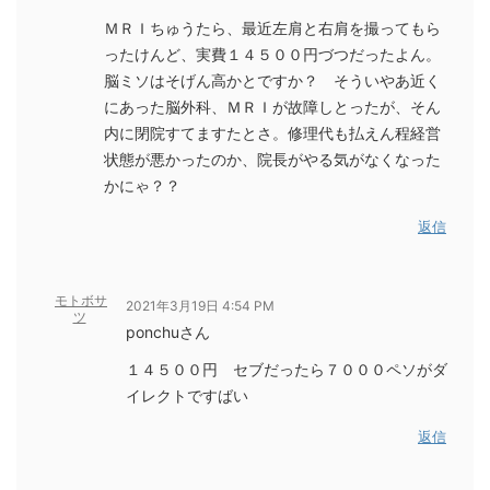
ＭＲＩちゅうたら、最近左肩と右肩を撮ってもら
ったけんど、実費１４５００円づつだったよん。
脳ミソはそげん高かとですか？ そういやあ近く
にあった脳外科、ＭＲＩが故障しとったが、そん
内に閉院すてますたとさ。修理代も払えん程経営
状態が悪かったのか、院長がやる気がなくなった
かにゃ？？
返信
モトボサ
2021年3月19日 4:54 PM
ツ
ponchuさん
１４５００円 セブだったら７０００ペソがダ
イレクトですばい
返信