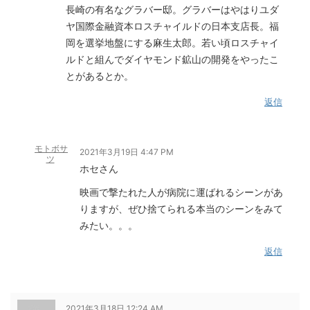
長崎の有名なグラバー邸。グラバーはやはりユダ
ヤ国際金融資本ロスチャイルドの日本支店長。福
岡を選挙地盤にする麻生太郎。若い頃ロスチャイ
ルドと組んでダイヤモンド鉱山の開発をやったこ
とがあるとか。
返信
モトボサ
2021年3月19日 4:47 PM
ツ
ホセさん
映画で撃たれた人が病院に運ばれるシーンがあ
りますが、ぜひ捨てられる本当のシーンをみて
みたい。。。
返信
2021年3月18日 12:24 AM