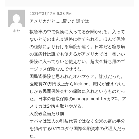
2021年3月17日 9:33 PM
アメリカだと......聞いた話では
ホセ
救急車の中で保険に入ってるか聞かれる。入って
ないとそのまんま道路に捨てられる。ほんで保険
の種類により行ける病院が違う。日本だと糖尿病
の無痛針は誰でも使えるがアメリカでは一番いい
保険に入ってないと使えない。超大金持ち用のゴ
ージャス保険なんでせうな。
国民皆保険と思われたオバマケア。詐欺だった。
医療費70万円以上からkick on。庶民が使えない。
しかも民間保険会社の保険に入れというものだっ
た。日本の健康保険のmanagement feeが2%。ア
メリカは24%も取りやがる。
入院破産当たり前
オバマは黒人の利益代表ではなく全米の富の半分
を独占する0.1%ユダヤ国際金融資本の代理人だっ
た。