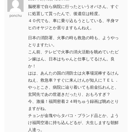
脳梗塞で自ら病院に行ったというオバさん、すぐ
に処置して貰ったんで、後遺症は軽度。
ponchu
４０代でも、車に乗り込もうとしている、半身マ
ヒのオヤジとか居りますもんねえ。
日本の消防署、火事の時も救急の時も、ようやっ
とりますたい。
こん前、テレビで火事の消火活動を眺めていたピ
ン嫁はん、日本はちゃんと仕事してるけん。良
か！
はは、あんたの国の消防士は火事場泥棒するけん
ねえ、救急車？すぐに来んけんが知人にＴＥＬ．
やっとこさ、病院に辿り着いても前金払わんと、
玄関先であの世逝きだったり、おもろすぎ？
今、激撮！福岡密着２４時ちゅう録画ば眺めとり
ますがね。
チョンが金塊やらタバコ・ブランド品とか、よう
け福岡空港に持ち込んどるが、大生しますな朝鮮
人達っ。