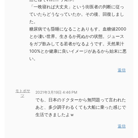
「一晩寝れば大丈夫」という街医者の判断に従っ
ていたらどうなっていたか。その後、回復しまし
た。
糖尿病でも昏睡になることありもす。血糖値2000
とか凄い世界。生きるか死ぬかの状態。ジュース
をガブ飲みしてる若者がなるようです。天然果汁
100%とか健康に良いイメージがあるから始末に悪
い。
返信
モトボサ
2021年3月19日 4:46 PM
ツ
でも、日本のドクターから無問題って言われた
あと、多少調子わるくても大船に乗った感じで
生活できましたよｗ
返信