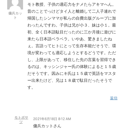
モト教授、子供の適応力をナメたらアキマへん。
昔のことでっけどタイ人と離婚して二人子連れで
傭兵カッ
ト
帰国したシンママが私らの自費出版グループに加
わったんですわ。子供は兄が小３、妹は小１。最
初、全く日本語駄目だったのに三か月後に遊びに
来たら日本語ベラベラ。いやあ、驚きましたね
ぇ。言語ってヒトにとって生存本能だそうで、環
境が変わっても適応しようとするどうです。ただ
し、上限があって、移住した先の言葉を習得でき
るのは、キッシンジャー氏の体験によると１５歳
だそうです。因みにキ氏は１５歳で英語をマスタ
ー出来たけど、兄は１８歳で駄目だったそうで
す。
返信
モトボサ
2021年6月18日 8:12 AM
ツ
傭兵カットさん