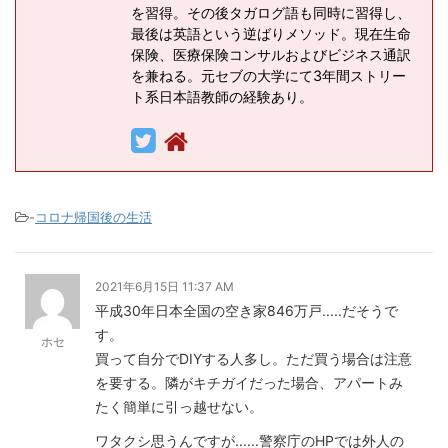
を習得。その後タガログ語も同時に習得し、
最後は英語という逆ばりメソッド。現在生命
保険、医療保険コンサルおよびビジネス通訳
を兼ねる。元セブの大学にて3年間ストリー
ト系日本語教師の経験あり。
-
コロナ帰国後の生活
2021年6月15日 11:37 AM
平成30年日本全国の空き家846万戸.....だそうで
す。
ホセ
買って自分でDIYする人多し。ただ買う場合は注意
を要する。隣がキチガイだった場合、アパートみ
たく簡単に引っ越せない。
ワタクシ思うんですが......警察庁のHPでは外人の