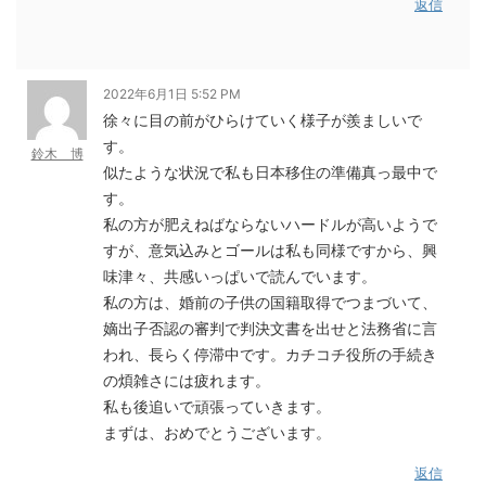
返信
2022年6月1日 5:52 PM
徐々に目の前がひらけていく様子が羨ましいで
す。
鈴木 博
似たような状況で私も日本移住の準備真っ最中で
す。
私の方が肥えねばならないハードルが高いようで
すが、意気込みとゴールは私も同様ですから、興
味津々、共感いっぱいで読んでいます。
私の方は、婚前の子供の国籍取得でつまづいて、
嫡出子否認の審判で判決文書を出せと法務省に言
われ、長らく停滞中です。カチコチ役所の手続き
の煩雑さには疲れます。
私も後追いで頑張っていきます。
まずは、おめでとうございます。
返信