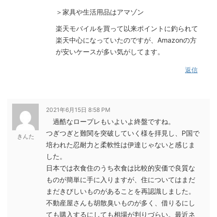
＞家具や生活用品はアマゾン
楽天モバイルを買って以来ポイントに釣られて
楽天中心になっていたのですが、Amazonの方
が安いケースが多い気がしてます。
返信
2021年6月15日 8:58 PM
過酷なロープレもいよいよ終盤ですね。
つぎつぎと難関を突破していく様を拝見し、P国で
きんた
培われた忍耐力と柔軟性は伊達じゃないと感じま
した。
日本では衣食住のうち衣食は比較的安価で良質な
ものが簡単に手に入りますが、住についてはまだ
まだきびしいものがあることを再認識しました。
不動産屋さんも胡散臭いものが多く、借りるにし
ても購入するにしても相場が判りづらい。最近ネ