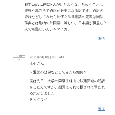
犯罪top5以内にP人がいたような。ちゅうことは
警察や裁判所で通訳が必要になる訳です。通訳の
登録などしてみたら如何？法律用語の定義は国語
辞典とは別物の外国語に等しい。日本語が得意なP
人でも難しいんジャマイカ。
返信
モトボサ
2021年6月18日 8:05 AM
ツ
ホセさん
＞通訳の登録などしてみたら如何？
実は先日、大学の同級生経由で法廷関連の通訳
をしたんですが、顔覚えられて恨まれて撃たれ
る気がしました
Ｐ人クワイ
返信