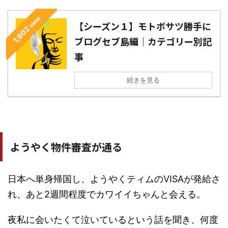
view
【シーズン１】モトボサツ勝手に
1,902
ブログセブ島編｜カテゴリー別記
事
続きを見る
ようやく物件審査が通る
日本へ単身帰国し、ようやくティムのVISAが発給さ
れ、あと2週間程度でカワイイちゃんと会える。
夜私に会いたくて泣いているという話を聞き、何度