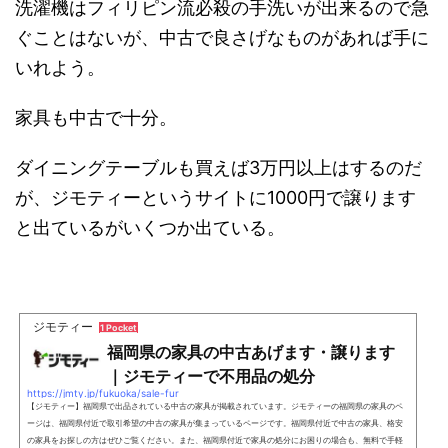
洗濯機はフィリピン流必殺の手洗いが出来るので急
ぐことはないが、中古で良さげなものがあれば手に
いれよう。
家具も中古で十分。
ダイニングテーブルも買えば3万円以上はするのだ
が、ジモティーというサイトに1000円で譲ります
と出ているがいくつか出ている。
ジモティー
1 Pocket
福岡県の家具の中古あげます・譲ります
｜ジモティーで不用品の処分
https://jmty.jp/fukuoka/sale-fur
【ジモティー】福岡県で出品されている中古の家具が掲載されています。ジモティーの福岡県の家具のペ
ージは、福岡県付近で取引希望の中古の家具が集まっているページです。福岡県付近で中古の家具、格安
の家具をお探しの方はぜひご覧ください。また、福岡県付近で家具の処分にお困りの場合も、無料で手軽