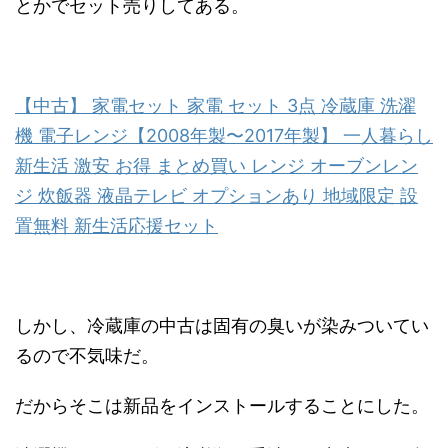
とかでセット売りしてある。
【中古】 家電セット 家電 セット 3点 冷蔵庫 洗濯
機 電子レンジ【2008年製〜2017年製】 一人暮らし
新生活 激安 お得 まとめ買い レンジ オーブンレン
ジ 炊飯器 液晶テレビ オプションあり 地域限定 設
置無料 新生活応援セッ
ト
しかし、冷蔵庫の中古は固有の臭いが染みついてい
るので不気味だ。
だからそこは新品をインストールすることにした。