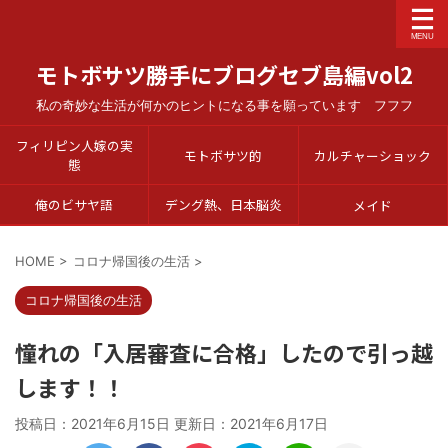
モトボサツ勝手にブログセブ島編vol2
私の奇妙な生活が何かのヒントになる事を願っています フフフ
フィリピン人嫁の実
モトボサツ的
カルチャーショック
態
俺のビサヤ語
デング熱、日本脳炎
メイド
HOME
>
コロナ帰国後の生活
>
コロナ帰国後の生活
憧れの「入居審査に合格」したので引っ越
します！！
投稿日：2021年6月15日 更新日：
2021年6月17日