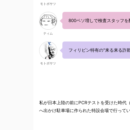
モトボサツ
800ペソ増しで検査スタッフ
ティム
フィリピン特有の"来る来る詐欺
モトボサツ
私が日本上陸の前にPCRテストを受けた時代（
へ出かけ駐車場に作られた特設会場で行って