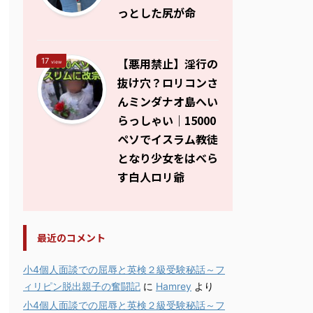
っとした尻が命
【悪用禁止】淫行の
17
view
抜け穴？ロリコンさ
んミンダナオ島へい
らっしゃい｜15000
ペソでイスラム教徒
となり少女をはべら
す白人ロリ爺
最近のコメント
小4個人面談での屈辱と英検２級受験秘話～フ
ィリピン脱出親子の奮闘記
に
Hamrey
より
小4個人面談での屈辱と英検２級受験秘話～フ