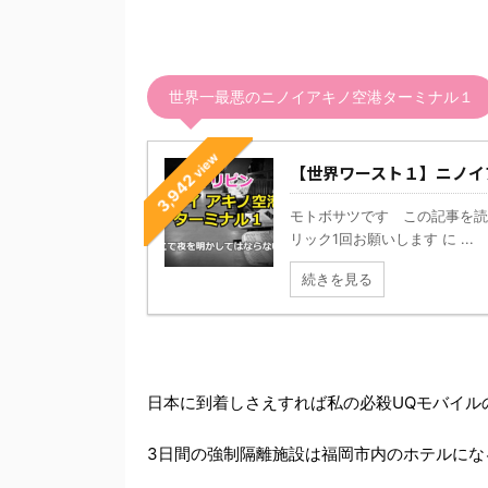
世界一最悪のニノイアキノ空港ターミナル１
view
【世界ワースト１】ニノイ
3,942
モトボサツです この記事を読
リック1回お願いします に ...
続きを見る
日本に到着しさえすれば私の必殺UQモバイル
3日間の強制隔離施設は福岡市内のホテルにな