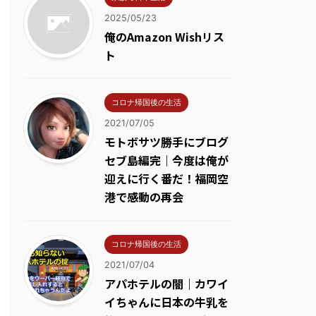
2025/05/23
俺のAmazon Wishリス
ト
コロナ帰国後の生活
2021/07/05
モトボサツ勝手にブログ
セブ島編完｜今度は俺が
迎えに行く番だ！福岡空
港で感動の再会
コロナ帰国後の生活
2021/07/04
アパホテルの闇｜カワイ
イちゃんに日本の牛乳を