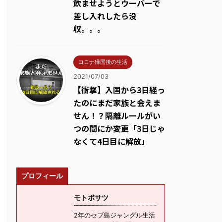
飲ませようとウーバーで
差し入れしたら没
収。。。
コロナ帰国後の生活
2021/07/03
【衝撃】入国から3日経っ
たのにまだ家族と会えま
せん！？隔離ルールがい
つの間にか変更「3日じゃ
なくて4日目に解放」
プロフィール
モトボサツ
2年のセブ島ジャングル生活