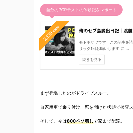
自分のPCRテストの体験記をレポート
view
俺のセブ島脱出日記｜渡航
2,130
モトボサツです この記事を読
リック1回お願いします に ...
続きを見る
まず登場したのがドライブスルー。
自家用車で乗り付け、窓を開けた状態で検査
そして、今は
800ペソ増し
で家まで配達。