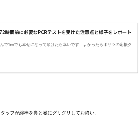
72時間前に必要なPCRテストを受けた注意点と様子をレポート
んで1㎜でも幸せになって頂けたら幸いです よかったらボサツの応援ク
スタッフが綿棒を鼻と喉にグリグリしてお終い。