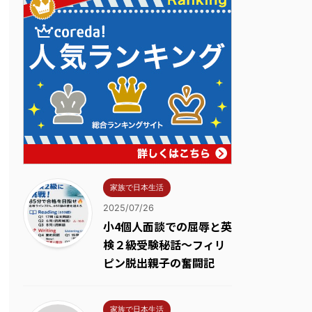
家族で日本生活
2025/07/26
小4個人面談での屈辱と英
検２級受験秘話～フィリ
ピン脱出親子の奮闘記
家族で日本生活