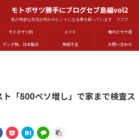
モトボサツ勝手にブログセブ島編vol2
私の奇妙な生活が何かのヒントになる事を願っています フフフ
モトボサツ的
メイド
俺のビサヤ語
デング熱、日本脳炎
免疫不全
お問い合わせ
スト「800ペソ増し」で家まで検査ス