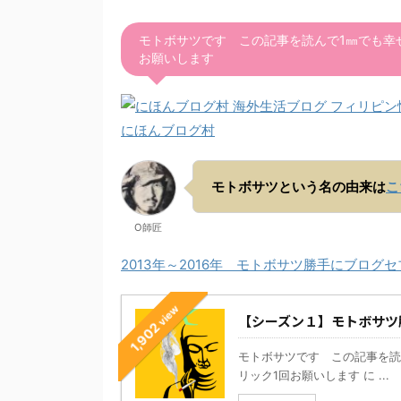
モトボサツです この記事を読んで1㎜でも幸
お願いします
にほんブログ村
モトボサツという名の由来は
こ
O師匠
2013年～2016年 モトボサツ勝手にブログ
view
【シーズン１】モトボサツ
1,902
モトボサツです この記事を読
リック1回お願いします に ...