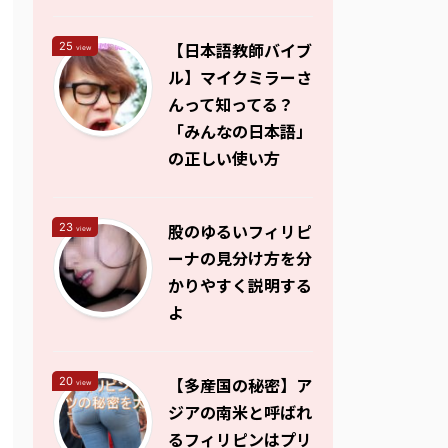
【日本語教師バイブ
25
view
ル】マイクミラーさ
んって知ってる？
「みんなの日本語」
の正しい使い方
股のゆるいフィリピ
23
view
ーナの見分け方を分
かりやすく説明する
よ
【多産国の秘密】ア
20
view
ジアの南米と呼ばれ
るフィリピンはプリ