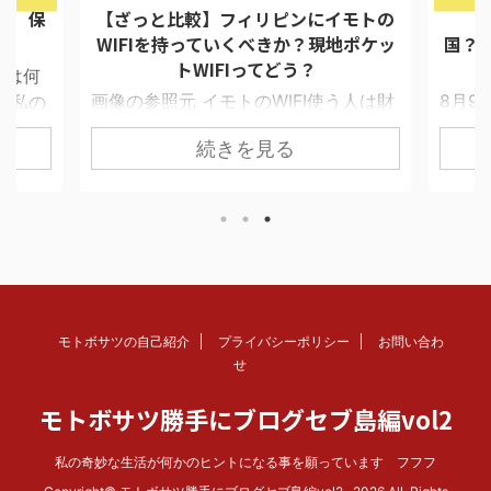
モトの
【まとめ】フィリピンってどんな
【重
ポケッ
国？ 10年間で体験した出来事を元に
一覧化
フィ
う人は財
8月9月は日本の大学生の研修プログラ
だが、
接触す
ムが目白押し。 私にとっても大学生惑
近所
続きを見る
問があ
星交流会や通訳等の仕事を頂ける嬉し
びに
IFI借
い季節である。 反省会や食事会等で使
い。 
Sと答
えるフィリピンあるあるネタとして特
るのに
相手がほ
徴を一覧化してみた。 相手によっては
人いわ
ことも
気分を害したりすることもあるので、
うメイ
てい
TPOに応じた多少のアレンジが必要か
目を現
WIFI
と思われるのでご注意を。 【うんち
ンガから
イズコ
く】フィリピンってどんな国？ ■若い
Go。
モトボサツの自己紹介
プライバシーポリシー
お問い合わ
間限定
国 平均年齢23歳 （日本は47歳）
んじゃ
せ
い。 日
■コールセンター世界一（2011年イン
話を
モトボサツ勝手にブログセブ島編vol2
入った
ドを抜いた） ■人口増加中（2014年7
身25
...
月、１億人目の赤ちゃん誕生） ...
も ...
私の奇妙な生活が何かのヒントになる事を願っています フフフ