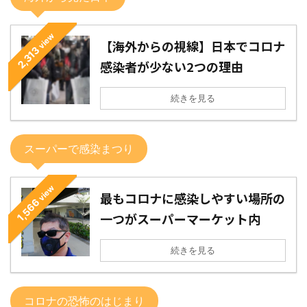
view
【海外からの視線】日本でコロナ
2,313
感染者が少ない2つの理由
続きを見る
スーパーで感染まつり
view
最もコロナに感染しやすい場所の
1,566
一つがスーパーマーケット内
続きを見る
コロナの恐怖のはじまり