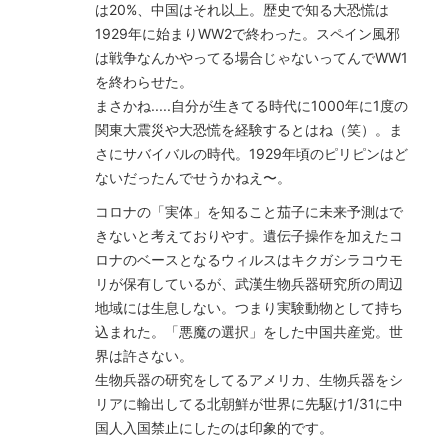
は20%、中国はそれ以上。歴史で知る大恐慌は
1929年に始まりWW2で終わった。スペイン風邪
は戦争なんかやってる場合じゃないってんでWW1
を終わらせた。
まさかね.....自分が生きてる時代に1000年に1度の
関東大震災や大恐慌を経験するとはね（笑）。ま
さにサバイバルの時代。1929年頃のピリピンはど
ないだったんでせうかねえ〜。
コロナの「実体」を知ること茄子に未来予測はで
きないと考えておりやす。遺伝子操作を加えたコ
ロナのベースとなるウィルスはキクガシラコウモ
リが保有しているが、武漢生物兵器研究所の周辺
地域には生息しない。つまり実験動物として持ち
込まれた。「悪魔の選択」をした中国共産党。世
界は許さない。
生物兵器の研究をしてるアメリカ、生物兵器をシ
リアに輸出してる北朝鮮が世界に先駆け1/31に中
国人入国禁止にしたのは印象的です。