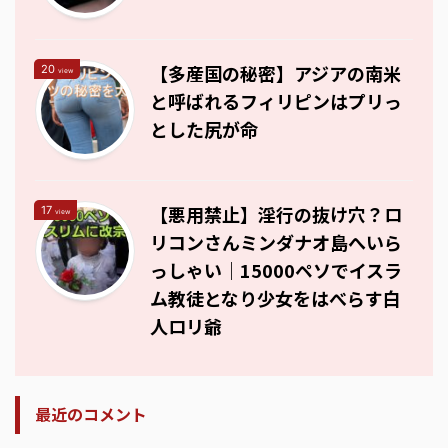
【多産国の秘密】アジアの南米
20
view
と呼ばれるフィリピンはプリっ
とした尻が命
【悪用禁止】淫行の抜け穴？ロ
17
view
リコンさんミンダナオ島へいら
っしゃい｜15000ペソでイスラ
ム教徒となり少女をはべらす白
人ロリ爺
最近のコメント