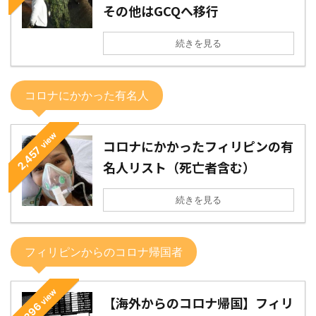
その他はGCQへ移行
続きを見る
コロナにかかった有名人
view
コロナにかかったフィリピンの有
2,457
名人リスト（死亡者含む）
続きを見る
フィリピンからのコロナ帰国者
view
【海外からのコロナ帰国】フィリ
2,296