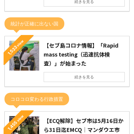
続きを見る
統計が正確に出ない国
view
【セブ島コロナ情報】「Rapid
1,533
mass testing（迅速抗体検
査）」が始まった
続きを見る
コロコロ変わる行政措置
view
【ECQ解除】セブ市は5月16日か
1,455
ら31日迄EMCQ｜マンダウエ市