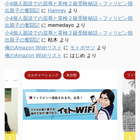
小4個人面談での屈辱と英検２級受験秘話～フィリピン脱
出親子の奮闘記
に
Hamrey
より
小4個人面談での屈辱と英検２級受験秘話～フィリピン脱
出親子の奮闘記
に
memedayo
より
小4個人面談での屈辱と英検２級受験秘話～フィリピン脱
出親子の奮闘記
に
枯木
より
俺のAmazon Wishリスト
に
モトボサツ
より
俺のAmazon Wishリスト
に
はじめ
より
フィリピン人ってどんな人
メイド
8/4/30
2017/9/10