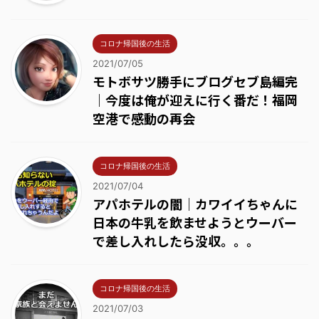
コロナ帰国後の生活
2021/07/05
モトボサツ勝手にブログセブ島編完
｜今度は俺が迎えに行く番だ！福岡
空港で感動の再会
コロナ帰国後の生活
2021/07/04
アパホテルの闇｜カワイイちゃんに
日本の牛乳を飲ませようとウーバー
で差し入れしたら没収。。。
コロナ帰国後の生活
2021/07/03