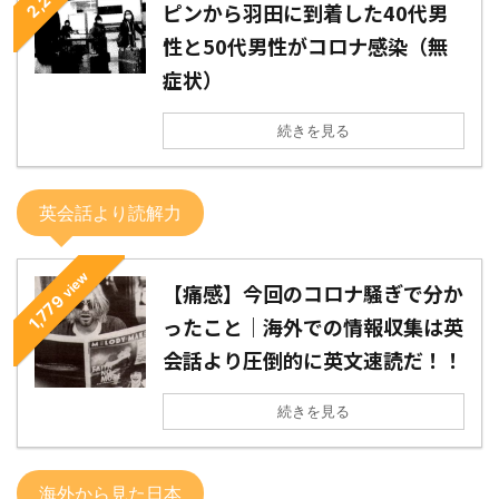
ピンから羽田に到着した40代男
性と50代男性がコロナ感染（無
症状）
続きを見る
英会話より読解力
view
【痛感】今回のコロナ騒ぎで分か
1,779
ったこと｜海外での情報収集は英
会話より圧倒的に英文速読だ！！
続きを見る
海外から見た日本