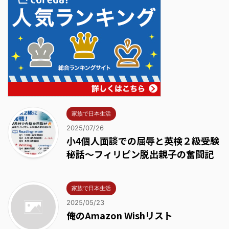
家族で日本生活
2025/07/26
小4個人面談での屈辱と英検２級受験
秘話～フィリピン脱出親子の奮闘記
家族で日本生活
2025/05/23
俺のAmazon Wishリスト