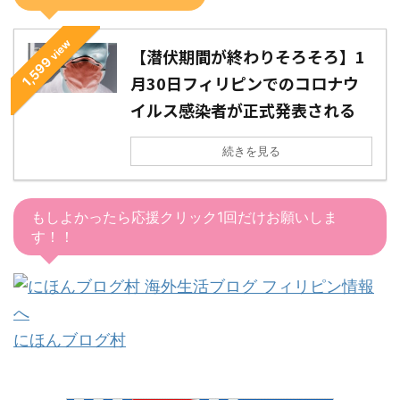
view
【潜伏期間が終わりそろそろ】1
1,599
月30日フィリピンでのコロナウ
イルス感染者が正式発表される
続きを見る
もしよかったら応援クリック1回だけお願いしま
す！！
にほんブログ村