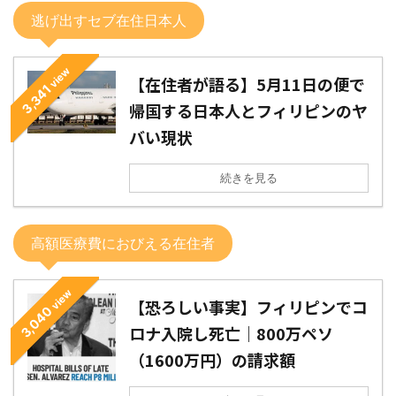
逃げ出すセブ在住日本人
view
【在住者が語る】5月11日の便で
3,341
帰国する日本人とフィリピンのヤ
バい現状
続きを見る
高額医療費におびえる在住者
view
【恐ろしい事実】フィリピンでコ
3,040
ロナ入院し死亡｜800万ペソ
（1600万円）の請求額