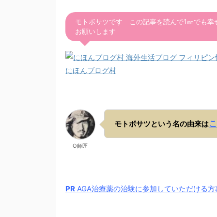
モトボサツです この記事を読んで1㎜でも幸
お願いします
にほんブログ村
こ
モトボサツという名の由来は
O師匠
PR
AGA治療薬の治験に参加していただける方