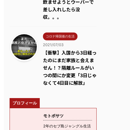
飲ませようとウーバーで
差し入れしたら没
収。。。
コロナ帰国後の生活
2021/07/03
【衝撃】入国から3日経っ
たのにまだ家族と会えま
せん！？隔離ルールがい
つの間にか変更「3日じゃ
なくて4日目に解放」
プロフィール
モトボサツ
2年のセブ島ジャングル生活