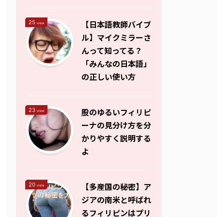
【日本語教師バイブ
25
view
ル】マイクミラーさ
んって知ってる？
「みんなの日本語」
の正しい使い方
股のゆるいフィリピ
23
view
ーナの見分け方を分
かりやすく説明する
よ
【多産国の秘密】ア
20
view
ジアの南米と呼ばれ
るフィリピンはプリ