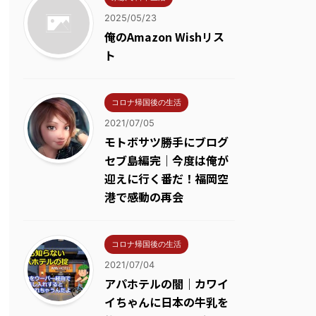
2025/05/23
俺のAmazon Wishリス
ト
コロナ帰国後の生活
2021/07/05
モトボサツ勝手にブログ
セブ島編完｜今度は俺が
迎えに行く番だ！福岡空
港で感動の再会
コロナ帰国後の生活
2021/07/04
アパホテルの闇｜カワイ
イちゃんに日本の牛乳を