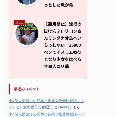
っとした尻が命
【悪用禁止】淫行の
17
view
抜け穴？ロリコンさ
んミンダナオ島へい
らっしゃい｜15000
ペソでイスラム教徒
となり少女をはべら
す白人ロリ爺
最近のコメント
小4個人面談での屈辱と英検２級受験秘話～フ
ィリピン脱出親子の奮闘記
に
Hamrey
より
小4個人面談での屈辱と英検２級受験秘話～フ