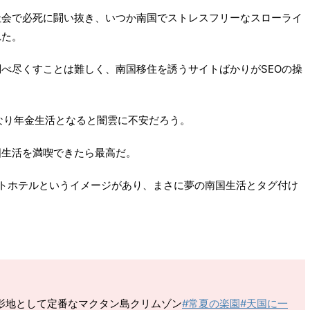
社会で必死に闘い抜き、いつか南国でストレスフリーなスローライ
れた。
べ尽くすことは難しく、南国移住を誘うサイトばかりがSEOの操
なり年金生活となると闇雲に不安だろう。
国生活を満喫できたら最高だ。
トホテルというイメージがあり、まさに夢の南国生活とタグ付け
影地として定番なマクタン島クリムゾン
#常夏の楽園
#天国に一