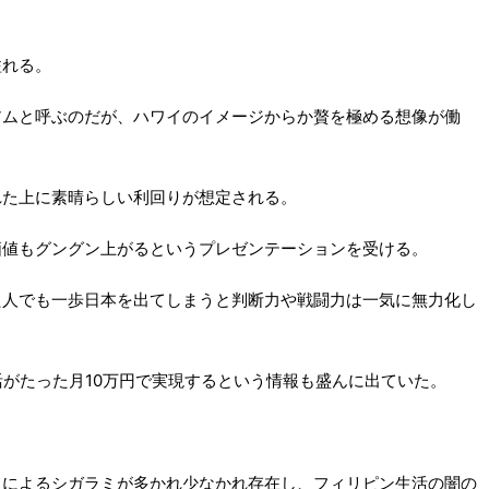
溢れる。
アムと呼ぶのだが、ハワイのイメージからか贅を極める想像が働
れた上に素晴らしい利回りが想定される。
価値もグングン上がるというプレゼンテーションを受ける。
た人でも一歩日本を出てしまうと判断力や戦闘力は一気に無力化し
活がたった月10万円で実現するという情報も盛んに出ていた。
りによるシガラミが多かれ少なかれ存在し、フィリピン生活の闇の