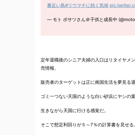
番近い島
#リウマチに効く気候
pic.twitter
— モト ボサツさん＠子供と成長中 (@motob
定年退職後のシニア夫婦の入口はリタイヤメ
売情報。
販売者のターゲットは正に南国生活を夢見る
ゴミ一つない天国のような白い砂浜にヤシの
生きながら天国に行ける感覚だ。
そこで想定利回りが５～7％の計算書を見せる