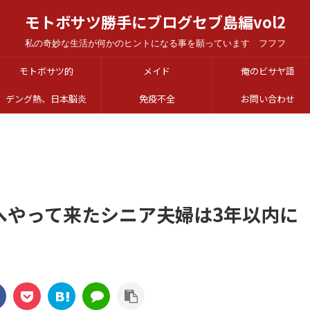
モトボサツ勝手にブログセブ島編vol2
私の奇妙な生活が何かのヒントになる事を願っています フフフ
モトボサツ的
メイド
俺のビサヤ語
デング熱、日本脳炎
免疫不全
お問い合わせ
へやって来たシニア夫婦は3年以内に