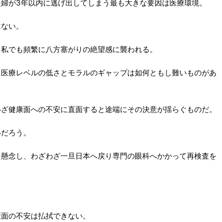
婦が3年以内に逃げ出してしまう最も大きな要因は医療環境。
はない。
る私でも頻繁に八方塞がりの絶望感に襲われる。
、医療レベルの低さとモラルのギャップは如何ともし難いものがあ
いざ健康面への不安に直面すると途端にその決意が揺らぐものだ。
いだろう。
を懸念し、わざわざ一旦日本へ戻り専門の眼科へかかって再検査を
康面の不安は払拭できない。