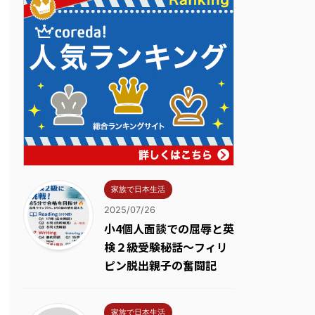
家族で日本生活
2025/07/26
小4個人面談での屈辱と英
検２級受験秘話～フィリ
ピン脱出親子の奮闘記
家族で日本生活